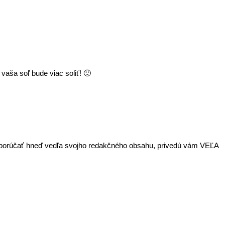
 vaša soľ bude viac soliť! 🙂
 odporúčať hneď vedľa svojho redakčného obsahu, privedú vám VEĽA