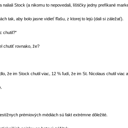
a naliali Stock (a nikomu to nepovedali, líštičky jedny prefíkané marke
ak, aby bolo jasne vidieť fľašu, z ktorej to lejú (dali si záležať).
c chutil?
“
sel chutiť rovnako, že?
o, že im Stock chutil viac, 12 % ľudí, že im St. Nicolaus chutil viac
e.
restížnych prémiových médiách sú fakt extrémne dôležité.