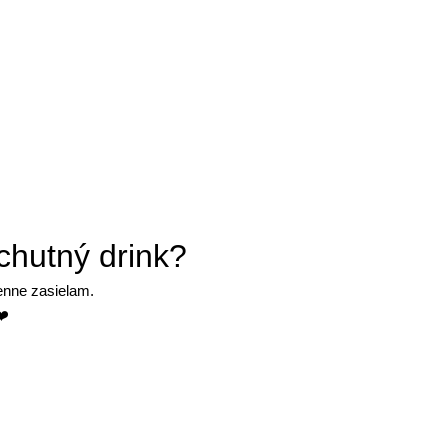
chutný drink?
denne zasielam.
❤️