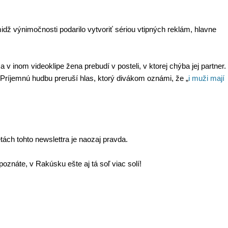
idž výnimočnosti podarilo vytvoriť sériou vtipných reklám, hlavne
v inom videoklipe žena prebudí v posteli, v ktorej chýba jej partner.
. Príjemnú hudbu preruší hlas, ktorý divákom oznámi, že
„
i muži mají
ách tohto newslettra je naozaj pravda.
oznáte, v Rakúsku ešte aj tá soľ viac solí!