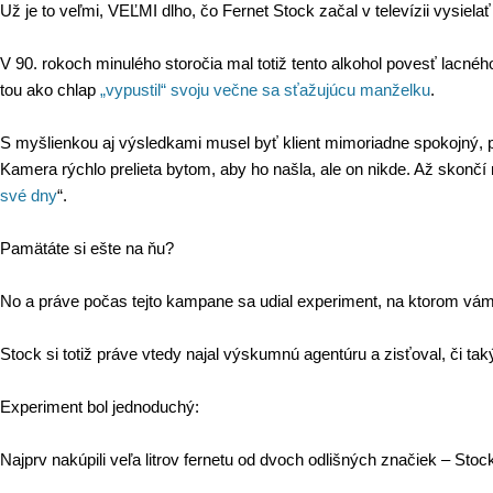
Už je to veľmi, VEĽMI dlho, čo Fernet Stock začal v televízii vysie
V 90. rokoch minulého storočia mal totiž tento alkohol povesť lacnéh
tou ako chlap
„vypustil“ svoju večne sa sťažujúcu manželku
.
S myšlienkou aj výsledkami musel byť klient mimoriadne spokojný, pre
Kamera rýchlo prelieta bytom, aby ho našla, ale on nikde. Až skonč
své dny
“.
Pamätáte si ešte na ňu?
No a práve počas tejto kampane sa udial experiment, na ktorom vám,
Stock si totiž práve vtedy najal výskumnú agentúru a zisťoval, či ta
Experiment bol jednoduchý:
Najprv nakúpili veľa litrov fernetu od dvoch odlišných značiek – Stock