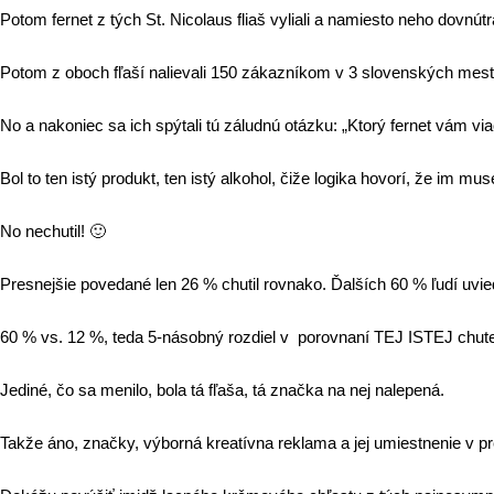
Potom fernet z tých St. Nicolaus fliaš vyliali a namiesto neho dovnútr
Potom z oboch fľaší nalievali 150 zákazníkom v 3 slovenských mestách t
No a nakoniec sa ich spýtali tú záludnú otázku:
„
Ktorý fernet vám via
Bol to ten istý produkt, ten istý alkohol, čiže logika hovorí, že im mu
No nechutil! 🙂
Presnejšie povedané len 26 % chutil rovnako. Ďalších 60 % ľudí uviedl
60 % vs. 12 %, teda 5-násobný rozdiel v porovnaní TEJ ISTEJ chut
Jediné, čo sa menilo, bola tá fľaša, tá značka na nej nalepená.
Takže áno, značky, výborná kreatívna reklama a jej umiestnenie v p