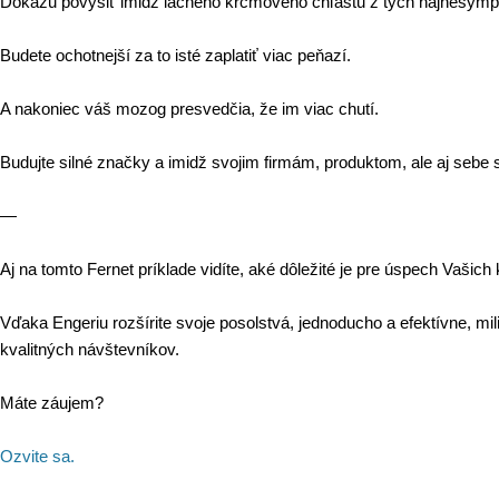
Dokážu povýšiť imidž lacného krčmového chľastu z tých najnesympat
Budete ochotnejší za to isté zaplatiť viac peňazí.
A nakoniec váš mozog presvedčia, že im viac chutí.
Budujte silné značky a imidž svojim firmám, produktom, ale aj sebe s
—
Aj na tomto Fernet príklade vidíte, aké dôležité je pre úspech Vašic
Vďaka Engeriu rozšírite svoje posolstvá, jednoducho a efektívne, 
kvalitných návštevníkov.
Máte záujem?
Ozvite sa.