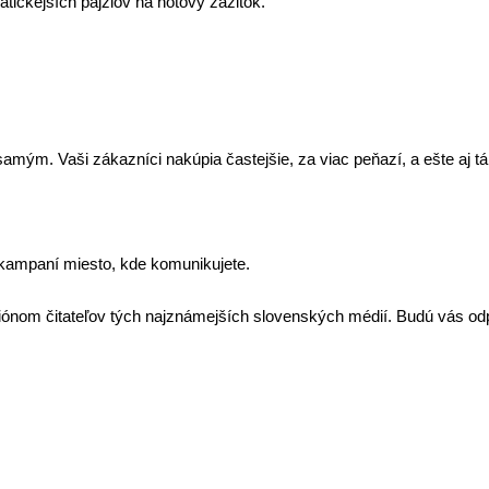
ickejších pajzlov na hotový zážitok.
amým. Vaši zákazníci nakúpia častejšie, za viac peňazí, a ešte aj tá
h kampaní miesto, kde komunikujete.
miliónom čitateľov tých najznámejších slovenských médií. Budú vás