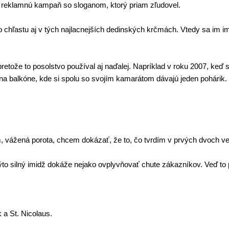
lať reklamnú kampaň so sloganom, ktorý priam zľudovel.
o chľastu aj v tých najlacnejších dedinských krčmách. Vtedy sa im im
tože to posolstvo používal aj naďalej. Napríklad v roku 2007, keď sa 
í na balkóne, kde si spolu so svojím kamarátom dávajú jeden pohárik
 vážená porota, chcem dokázať, že to, čo tvrdím v prvých dvoch vet
kýto silný imidž dokáže nejako ovplyvňovať chute zákazníkov. Veď to p
 a St. Nicolaus.