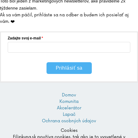
Toto bol jeden z marketingových newsletterov, aké pravidelne 2x
týždenne zasielam.
Ak sa vám páčil, prihláste sa na odber a budem ich posielať aj
vám. ❤️
Zadajte svoj e-mail
Prihlásiť sa
Domov
Komunita
Akcelerátor
Lapač
Ochrana osobných údajov
Cookies
Filipkuna.sk používa cookies, tak ako je to vysvetlené v