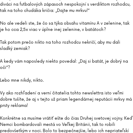
diváci na futbalových zápasoch nespokojní s verdiktom rozhodcu,
tak na toho chudáka kričia: „Dajte mu mrkvu!“
No ale vedeli ste, že čo sa týka obsahu vitamínu A v zelenine, tak
je ho cca 2,5x viac v úplne inej zelenine, v batátoch?
Tak potom prečo nikto na toho rozhodcu nekričí, aby mu dali
sladký zemiak?
A kedy vám naposledy niekto povedal: „Daj si batát, je dobrý na
oči“?
Lebo mne nikdy, nikto.
Vy ako rozhľadení a verní čitatelia tohto newslettra isto veľmi
dobre tušíte, že aj v tejto už priam legendárnej reputácii mrkvy má
prsty reklama!
Konkrétne sa musíme vrátiť ešte do čias Druhej svetovej vojny. Keď
Nemci bombardovali mestá vo Veľkej Británii, tak to robili
predovšetkým v noci. Bolo to bezpečnejšie, lebo ich nepriateľskí