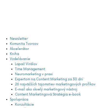
Preskočiť
na
obsah
Newsletter
Komunita Tvorcov
Akcelerátor
Kniha
Vzdelávanie
Lapač Virálov
Time Management
Neuromarketing v praxi
Expertom na Content Marketing za 30 dní
26 najväčších tajomstiev marketingových profíkov
E-mail ako skvelý marketingový nástroj
Content Marketingová Stratégia e-book
Spolupráca
Konzultácie