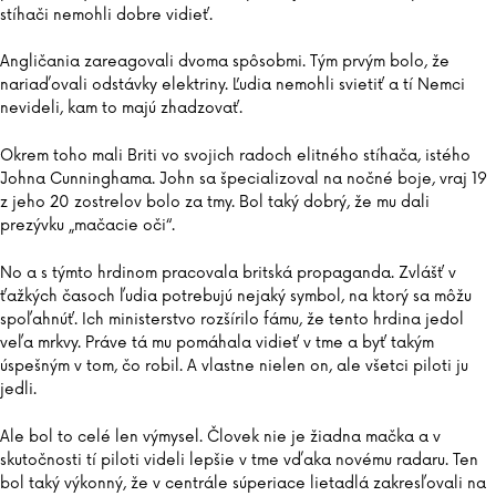
stíhači nemohli dobre vidieť.
Angličania zareagovali dvoma spôsobmi. Tým prvým bolo, že
nariaďovali odstávky elektriny. Ľudia nemohli svietiť a tí Nemci
nevideli, kam to majú zhadzovať.
Okrem toho mali Briti vo svojich radoch elitného stíhača, istého
Johna Cunninghama. John sa špecializoval na nočné boje, vraj 19
z jeho 20 zostrelov bolo za tmy. Bol taký dobrý, že mu dali
prezývku „mačacie oči“.
No a s týmto hrdinom pracovala britská propaganda. Zvlášť v
ťažkých časoch ľudia potrebujú nejaký symbol, na ktorý sa môžu
spoľahnúť. Ich ministerstvo rozšírilo fámu, že tento hrdina jedol
veľa mrkvy. Práve tá mu pomáhala vidieť v tme a byť takým
úspešným v tom, čo robil. A vlastne nielen on, ale všetci piloti ju
jedli.
Ale bol to celé len výmysel. Človek nie je žiadna mačka a v
skutočnosti tí piloti videli lepšie v tme vďaka novému radaru. Ten
bol taký výkonný, že v centrále súperiace lietadlá zakresľovali na