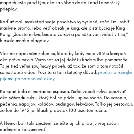
mapách ešte pred tým, ako sa vôbec dostali nad Lamanšský
prieplav.
Keď už mali marketéri svoje posolstvo vymyslené, začali mu robiť
masívne promo, lebo veď obsah je king, ale distribúcia je King
Kong. „Jedzte mrkvu, budete zdraví a pomôže vám vidieť v tme,“
hlásalo mnoho plagátov.
Vlastne nepoznám zeleninu, ktorá by kedy mala väčšiu kampaň
ako práve mrkva. Vyrovnať sa jej dokážu hádam iba pomaranče.
To je tiež veľmi zaujímavý príbeh, až tak, že som o tom natočil
samostatné video. Pozrite si ten skutočný dôvod,
prečo na raňajky
pijeme pomarančové džúsy.
Kampaň bola mimoriadne úspešná. Ľudia začali mrkvu používať
ako náhradu cukru, ktorý bol na prídel, úplne všade. Do varenia,
pečenia, nápojov, koláčov, pudingov, lekvárov. Toľko jej pestovali,
že len do 1942 jej hlásili prebytok 100 tisíc ton ročne.
A Nemci boli takí zmätení, že ešte aj ich piloti ju vraj začali
nadmerne konzumovať.