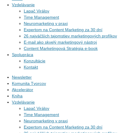
Vzdelávanie
Lapač Virálov
Time Management
Neuromarketing v praxi
Expertom na Content Marketing za 30 dní
26 najväčších tajomstiev marketingových profíkov
E-mail ako skvelý marketingový nástroj
Content Marketingová Stratégia e-book
Spolupráca
Konzultácie
Kontakt
Newsletter
Komunita Tvorcov
Akcelerátor
Kniha
Vzdelávanie
Lapač Virálov
Time Management
Neuromarketing v praxi
Expertom na Content Marketing za 30 dní