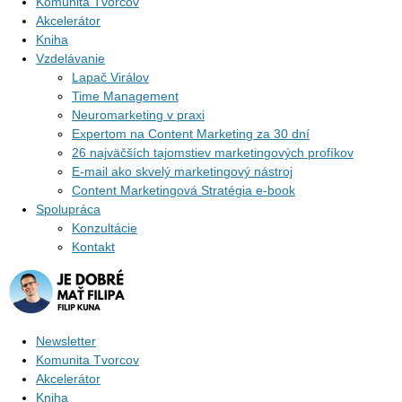
Komunita Tvorcov
Akcelerátor
Kniha
Vzdelávanie
Lapač Virálov
Time Management
Neuromarketing v praxi
Expertom na Content Marketing za 30 dní
26 najväčších tajomstiev marketingových profíkov
E-mail ako skvelý marketingový nástroj
Content Marketingová Stratégia e-book
Spolupráca
Konzultácie
Kontakt
Newsletter
Komunita Tvorcov
Akcelerátor
Kniha