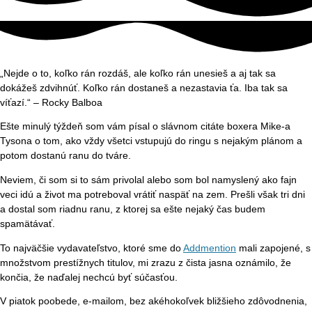
„Nejde o to, koľko rán rozdáš, ale koľko rán unesieš a aj tak sa
dokážeš zdvihnúť. Koľko rán dostaneš a nezastavia ťa. Iba tak sa
víťazí.“ – Rocky Balboa
Ešte minulý týždeň som vám písal o slávnom citáte boxera Mike-a
Tysona o tom, ako vždy všetci vstupujú do ringu s nejakým plánom a
potom dostanú ranu do tváre.
Neviem, či som si to sám privolal alebo som bol namyslený ako fajn
veci idú a život ma potreboval vrátiť naspäť na zem. Prešli však tri dni
a dostal som riadnu ranu, z ktorej sa ešte nejaký čas budem
spamätávať.
To najväčšie vydavateľstvo, ktoré sme do
Addmention
mali zapojené, s
množstvom prestížnych titulov, mi zrazu z čista jasna oznámilo, že
končia, že naďalej nechcú byť súčasťou.
V piatok poobede, e-mailom, bez akéhokoľvek bližšieho zdôvodnenia,