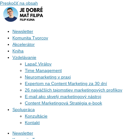
Preskočiť na obsah
Newsletter
Komunita Tvorcov
Akcelerátor
Kniha
Vzdelávanie
Lapač Virálov
Time Management
Neuromarketing v praxi
Expertom na Content Marketing za 30 dní
26 najväčších tajomstiev marketingových profíkov
E-mail ako skvelý marketingový nástroj
Content Marketingová Stratégia e-book
Spolupráca
Konzultácie
Kontakt
Newsletter