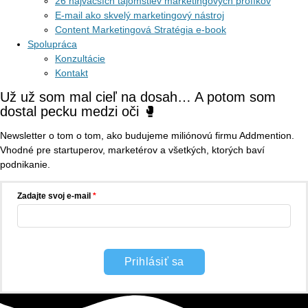
26 najväčších tajomstiev marketingových profíkov
E-mail ako skvelý marketingový nástroj
Content Marketingová Stratégia e-book
Spolupráca
Konzultácie
Kontakt
Už už som mal cieľ na dosah… A potom som
dostal pecku medzi oči 🥊
Newsletter o tom o tom, ako budujeme miliónovú firmu Addmention.
Vhodné pre startuperov, marketérov a všetkých, ktorých baví
podnikanie.
Zadajte svoj e-mail
Prihlásiť sa