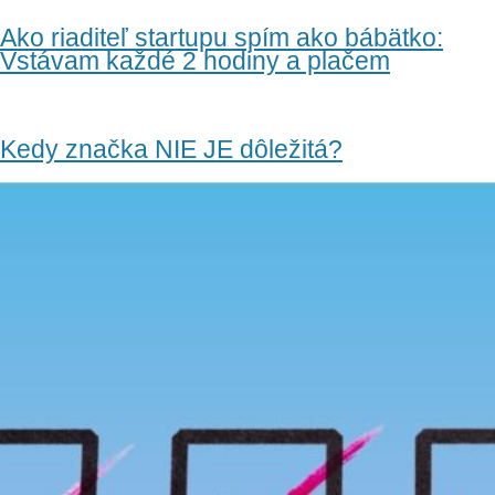
Ako riaditeľ startupu spím ako bábätko:
Vstávam každé 2 hodiny a plačem
Kedy značka NIE JE dôležitá?