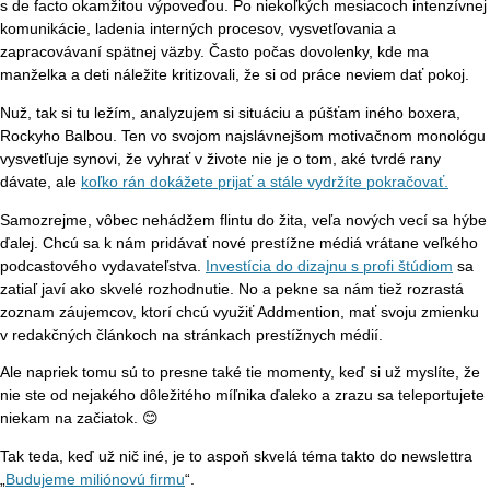
s de facto okamžitou výpoveďou. Po niekoľkých mesiacoch intenzívnej
komunikácie, ladenia interných procesov, vysvetľovania a
zapracovávaní spätnej väzby. Často počas dovolenky, kde ma
manželka a deti náležite kritizovali, že si od práce neviem dať pokoj.
Nuž, tak si tu ležím, analyzujem si situáciu a púšťam iného boxera,
Rockyho Balbou. Ten vo svojom najslávnejšom motivačnom monológu
vysvetľuje synovi, že vyhrať v živote nie je o tom, aké tvrdé rany
dávate, ale
koľko rán dokážete prijať a stále vydržíte pokračovať.
Samozrejme, vôbec nehádžem flintu do žita, veľa nových vecí sa hýbe
ďalej. Chcú sa k nám pridávať nové prestížne médiá vrátane veľkého
podcastového vydavateľstva.
Investícia do dizajnu s profi štúdiom
sa
zatiaľ javí ako skvelé rozhodnutie. No a pekne sa nám tiež rozrastá
zoznam záujemcov, ktorí chcú využiť Addmention, mať svoju zmienku
v redakčných článkoch na stránkach prestížnych médií.
Ale napriek tomu sú to presne také tie momenty, keď si už myslíte, že
nie ste od nejakého dôležitého míľnika ďaleko a zrazu sa teleportujete
niekam na začiatok. 😊
Tak teda, keď už nič iné, je to aspoň skvelá téma takto do newslettra
„
Budujeme miliónovú firmu
“.