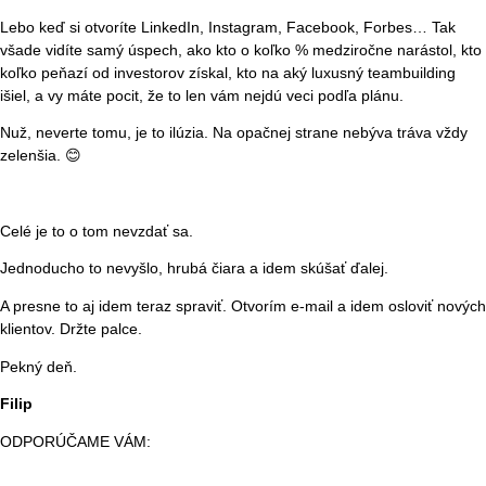
Lebo keď si otvoríte LinkedIn, Instagram, Facebook, Forbes… Tak
všade vidíte samý úspech, ako kto o koľko % medziročne narástol, kto
koľko peňazí od investorov získal, kto na aký luxusný teambuilding
išiel, a vy máte pocit, že to len vám nejdú veci podľa plánu.
Nuž, neverte tomu, je to ilúzia. Na opačnej strane nebýva tráva vždy
zelenšia. 😊
Celé je to o tom nevzdať sa.
Jednoducho to nevyšlo, hrubá čiara a idem skúšať ďalej.
A presne to aj idem teraz spraviť. Otvorím e-mail a idem osloviť nových
klientov. Držte palce.
Pekný deň.
Filip
ODPORÚČAME VÁM: