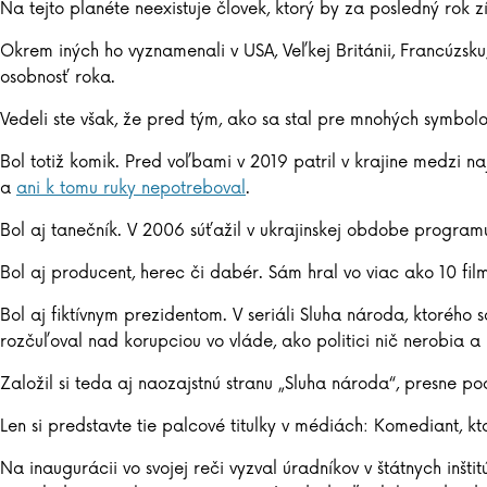
Na tejto planéte neexistuje človek, ktorý by za posledný rok 
Okrem iných ho vyznamenali v USA, Veľkej Británii, Francúzsku
osobnosť roka.
Vedeli ste však, že pred tým, ako sa stal pre mnohých symbolo
Bol totiž komik. Pred voľbami v 2019 patril v krajine medzi n
a
ani k tomu ruky nepotreboval
.
Bol aj tanečník. V 2006 súťažil v ukrajinskej obdobe programu
Bol aj producent, herec či dabér. Sám hral vo viac ako 10 fi
Bol aj fiktívnym prezidentom. V seriáli Sluha národa, ktorého
rozčuľoval nad korupciou vo vláde, ako politici nič nerobia a le
Založil si teda aj naozajstnú stranu „Sluha národa“, presne po
Len si predstavte tie palcové titulky v médiách: Komediant, k
Na inaugurácii vo svojej reči vyzval úradníkov v štátnych inštit