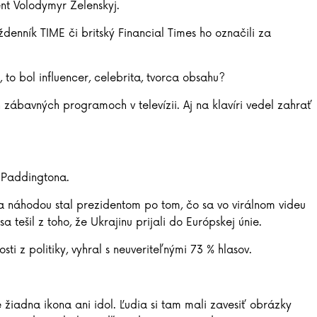
ent Volodymyr Zelenskyj.
denník TIME či britský Financial Times ho označili za
to bol influencer, celebrita, tvorca obsahu?
 zábavných programoch v televízii. Aj na klavíri vedel zahrať
a Paddingtona.
sa náhodou stal prezidentom po tom, čo sa vo virálnom videu
a tešil z toho, že Ukrajinu prijali do Európskej únie.
ti z politiky, vyhral s neuveriteľnými 73 % hlasov.
je žiadna ikona ani idol. Ľudia si tam mali zavesiť obrázky