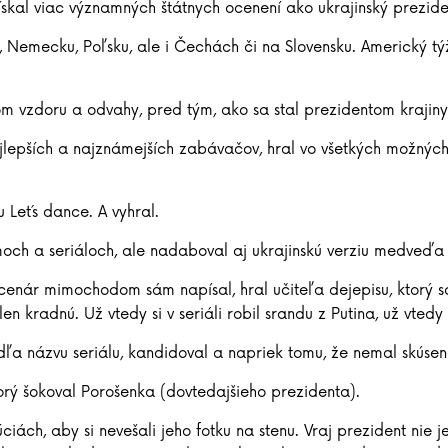
získal viac významných štátnych ocenení ako ukrajinský prezid
, Nemecku, Poľsku, ale i Čechách či na Slovensku. Americký týž
m vzdoru a odvahy, pred tým, ako sa stal prezidentom krajiny, 
ajlepších a najznámejších zabávačov, hral vo všetkých možných
 Let´s dance. A vyhral.
lmoch a seriáloch, ale nadaboval aj ukrajinskú verziu medveď
 scenár mimochodom sám napísal, hral učiteľa dejepisu, ktorý 
n kradnú. Už vtedy si v seriáli robil srandu z Putina, už vtedy s
dľa názvu seriálu, kandidoval a napriek tomu, že nemal skúsenos
torý šokoval Porošenka (dovtedajšieho prezidenta).
úciách, aby si nevešali jeho fotku na stenu. Vraj prezident nie 