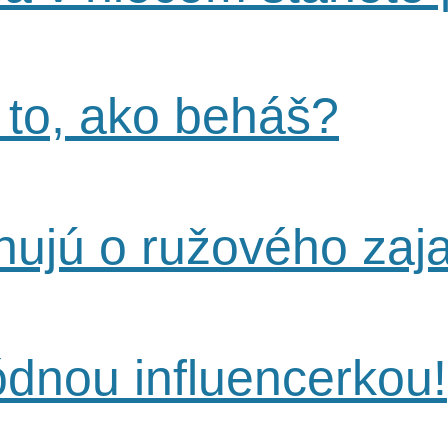
 to, ako beháš?
hujú o ružového zaj
dnou influencerkou!