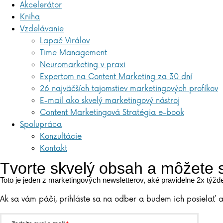
Akcelerátor
Kniha
Vzdelávanie
Lapač Virálov
Time Management
Neuromarketing v praxi
Expertom na Content Marketing za 30 dní
26 najväčších tajomstiev marketingových profíkov
E-mail ako skvelý marketingový nástroj
Content Marketingová Stratégia e-book
Spolupráca
Konzultácie
Kontakt
Tvorte skvelý obsah a môžete s
Toto je jeden z marketingových newsletterov, aké pravidelne 2x týž
Ak sa vám páči, prihláste sa na odber a budem ich posielať a