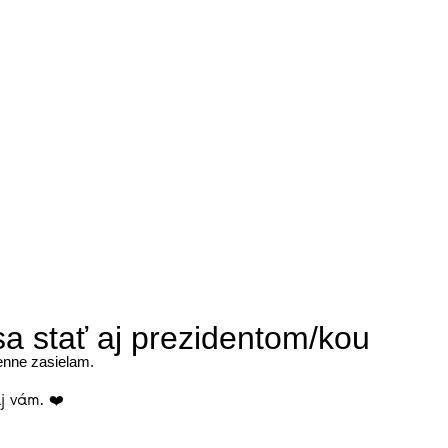
a stať aj prezidentom/kou
denne zasielam.
j vám. ❤️