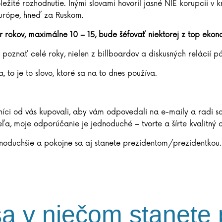
ôležité rozhodnutie. Inými slovami hovoril jasné NIE korupcii v
Európe, hneď za Ruskom.
 rokov, maximálne 10 – 15, bude šéfovať niektorej z top ekon
oznať celé roky, nielen z billboardov a diskusných relácií 
, to je to slovo, ktoré sa na to dnes používa.
níci od vás kupovali, aby vám odpovedali na e-maily a radi sa
ľa, moje odporúčanie je jednoduché – tvorte a šírte kvalitný 
noduchšie a pokojne sa aj stanete prezidentom/prezidentkou.
sa v niečom stanete 