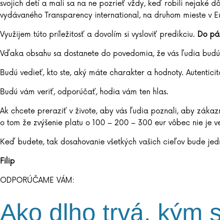
svojich detí a mali sa na ne pozrieť vždy, keď robili nejaké d
vydávaného Transparency international, na druhom mieste v 
Využijem túto príležitosť a dovolím si vysloviť predikciu.
Do pár
Vďaka obsahu sa dostanete do povedomia, že vás ľudia budú p
Budú vedieť, kto ste, aký máte charakter a hodnoty. Autenticita
Budú vám veriť, odporúčať, hodia vám ten hlas.
Ak chcete preraziť v živote, aby vás ľudia poznali, aby zákaz
o tom že zvýšenie platu o 100 – 200 – 300 eur vôbec nie je ve
Keď budete, tak dosahovanie všetkých vašich cieľov bude jed
Filip
ODPORÚČAME VÁM:
Ako dlho trvá, kým 