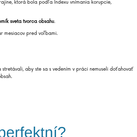
 krajine, ktorá bola podľa Indexu vnímania korupcie,
omík sveta tvorca obsahu
.
pár mesiacov pred voľbami.
 stretávali, aby ste sa s vedením v práci nemuseli doťahovať
obsah.
perfektní?