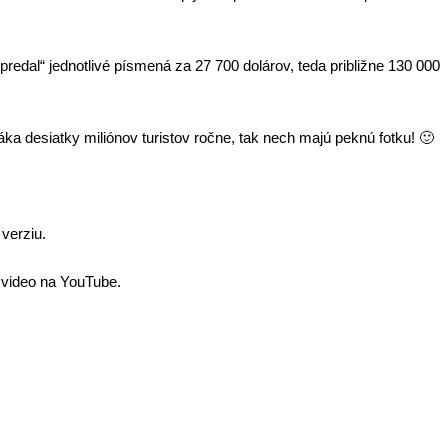
predal
“
jednotlivé písmená za 27 700 dolárov, teda približne 130 000
a desiatky miliónov turistov ročne, tak nech majú peknú fotku! 🙂
 verziu.
e video na YouTube.