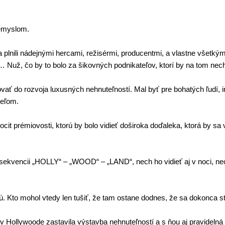
iemyslom.
a plnili nádejnými hercami, režisérmi, producentmi, a vlastne všetkým
… Nuž, čo by to bolo za šikovných podnikateľov, ktorí by na tom nech
ovať do rozvoja luxusných nehnuteľností.
Mal byť pre bohatých ľudí, 
teľom.
it prémiovosti, ktorú by bolo vidieť doširoka doďaleka, ktorá by sa vy
 sekvencii
„
HOLLY
“
–
„
WOOD
“
–
„
LAND
“
, nech ho vidieť aj v noci, 
ú. Kto mohol vtedy len tušiť, že tam ostane dodnes, že sa dokonca 
v Hollywoode zastavila výstavba nehnuteľností a s ňou aj pravidelná