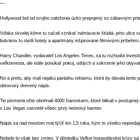
—
Hollywood bol od svojho založenia úzko prepojený so zábavným pr
Vďaka skvelej klíme tu začali vznikať nahrávacie štúdiá, jeho ulice s
bulvárov tu rástli hotely a apartmány inšpirované filmovými príbehmi
Harry Chandler, vydavateľ Los Angeles Times, sa tu rozhodol invest
veľkomesta, ale stále ponúkať pokoj, oddych a súkromie jeho obyva
No a preto, aby mali nejakú parádnu reklamu, ktorá by dávala tento poc
obrovský drevený nápis.
Tie písmená ešte obohnali 4000 žiarovkami, ktoré blikali v postupnej
v Las Vegas zasvietil vôbec prvý neónový banner.
Nápis sa nad mestom mal týčiť len 1,5 roka, kým to všetko nepredaj
Nebolo to však bez zmien.
V dôsledku Veľkej hospodárskej krízy sa 