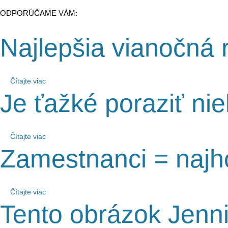
ODPORÚČAME VÁM:
Najlepšia vianočná 
Čítajte viac
Je ťažké poraziť ni
Čítajte viac
Zamestnanci = najho
Čítajte viac
Tento obrázok Jenni