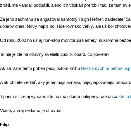
zrútili, iné vandali podpálili, alebo ich vtipkári prerobili tak, že tam svie
Za jeho záchranu sa angažoval samotný Hugh Hefner, zakladateľ časo
dolárov dnes. Nový nápis bol síce rovnako veľký, ale už bol zhotov
Od roku 2000 ho už aj non-stop monitorujú kamery, súkromná bezpečn
To nie je zlé na otravný svetielkujúci billboard, čo poviete?
Ak sa Vám tento príbeh páči, potom knihu
Neznámych príbehov úsp
A ak chcete vedieť, aký je ten najslávnejší, najvylepovanejší billboa
Tipnem si, že aj vy sami ste ho mali doma nalepený, dokonca
ste to
Vidíte, a vraj reklama je otravná!
Filip