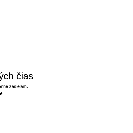
ých čias
denne zasielam.
❤️