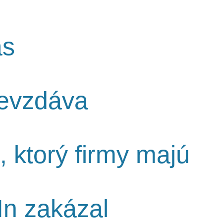
as
nevzdáva
 ktorý firmy majú
In zakázal