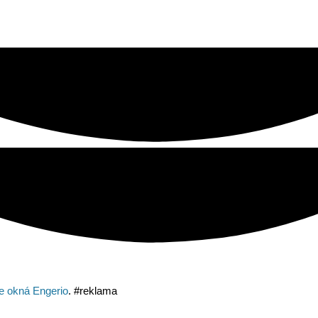
e okná Engerio
. #reklama