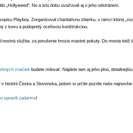
tilo
„
Hollyweed
“
. No a istú dobu uvažovali aj o jeho odstránení.
pisu Playboy. Zorganizoval charitatívnu zbierku, v rámci ktorej
„
roz
ený z kovu a podopretý oceľovou konštrukciou.
ostná služba, za porušenie hrozia mastné pokuty. Do mesta totiž lák
ešných značiek
budete milovať. Nájdete tam aj jeho plnú, detailnejšiu
rd v histórii Česka a Slovenska, potom si určite pozrite naše najnovši
 to spravili zadarmo
!