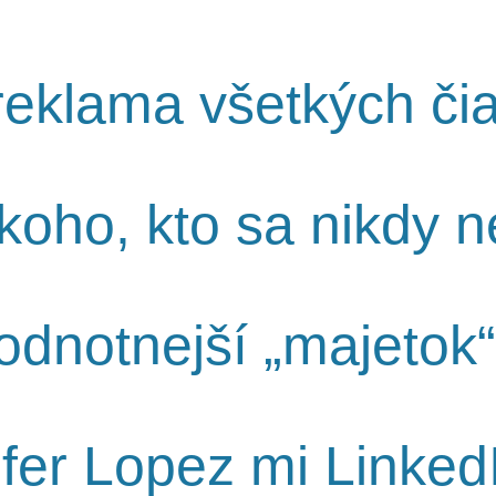
reklama všetkých či
ekoho, kto sa nikdy 
dnotnejší „majetok“,
fer Lopez mi Linked