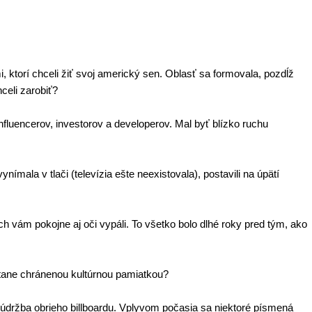
i, ktorí chceli žiť svoj americký sen. Oblasť sa formovala, pozdĺž
celi zarobiť?
influencerov, investorov a developerov. Mal byť blízko ruchu
nímala v tlači (televízia ešte neexistovala), postavili na úpätí
nech vám pokojne aj oči vypáli. To všetko bolo dlhé roky pred tým, ako
stane chránenou kultúrnou pamiatkou?
 údržba obrieho billboardu. Vplyvom počasia sa niektoré písmená