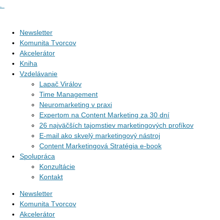
Preskočiť na obsah
Newsletter
Komunita Tvorcov
Akcelerátor
Kniha
Vzdelávanie
Lapač Virálov
Time Management
Neuromarketing v praxi
Expertom na Content Marketing za 30 dní
26 najväčších tajomstiev marketingových profíkov
E-mail ako skvelý marketingový nástroj
Content Marketingová Stratégia e-book
Spolupráca
Konzultácie
Kontakt
Newsletter
Komunita Tvorcov
Akcelerátor