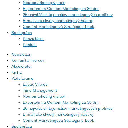
Neuromarketing v praxi
Expertom na Content Marketing za 30 dní
26 najväčších tajomstiev marketingových profíkov
E-mail ako skvelý marketingový nástroj
Content Marketingová Stratégia e-book
Spolupráca
Konzultácie
Kontakt
Newsletter
Komunita Tvorcov
Akcelerátor
Kniha
Vzdelávanie
Lapač Virálov
Time Management
Neuromarketing v praxi
Expertom na Content Marketing za 30 dní
26 najväčších tajomstiev marketingových profíkov
E-mail ako skvelý marketingový nástroj
Content Marketingová Stratégia e-book
Spolupráca