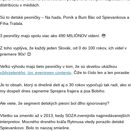
distribúciu v médiách.
Sú to detské pesničky – Na hada, Poník a Bum Bác od Spievankova a
Fíha Tralala.
3 pesničky majú spolu viac ako 490 MILIÓNOV videní. 😳
Z toho vyplýva, že každý jeden Slovák, od 0 do 100 rokov, ich videl v
priemere 90x! 😊
Veľkú výhodu majú tieto pesničky v tom, že sú skvelou ukážkou
vždyzeleného, tzv. evergreen contentu
. Čiže to číslo len a len porastie.
Je to obsah, ktorý si dnešné deti aj o 30 rokov vypočujú tak radi, ako si
my dospelí dnes zapneme Sprejera frajera a psa Bobiho.
Ale viete, že segment detských piesní bol dlho ignorovaný?
Všetko sa zmenilo až v 2013, kedy SOZA zverejnila najpredávanejších
interpretov. Mocného drsného kráľa Rytmusa vtedy porazilo detské
Spievankovo. Bolo to naozaj smiešne.