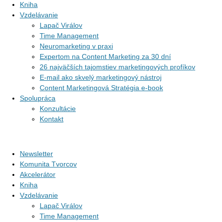
Kniha
Vzdelávanie
Lapač Virálov
Time Management
Neuromarketing v praxi
Expertom na Content Marketing za 30 dní
26 najväčších tajomstiev marketingových profíkov
E-mail ako skvelý marketingový nástroj
Content Marketingová Stratégia e-book
Spolupráca
Konzultácie
Kontakt
Newsletter
Komunita Tvorcov
Akcelerátor
Kniha
Vzdelávanie
Lapač Virálov
Time Management