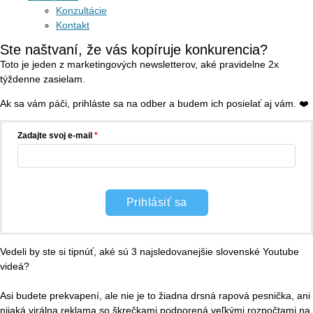
Konzultácie
Kontakt
Ste naštvaní, že vás kopíruje konkurencia?
Toto je jeden z marketingových newsletterov, aké pravidelne 2x
týždenne zasielam.
Ak sa vám páči, prihláste sa na odber a budem ich posielať aj vám. ❤️
Zadajte svoj e-mail
Prihlásiť sa
Vedeli by ste si tipnúť, aké sú 3 najsledovanejšie slovenské Youtube
videá?
Asi budete prekvapení, ale nie je to žiadna drsná rapová pesnička, ani
nijaká virálna reklama so škrečkami podporená veľkými rozpočtami na