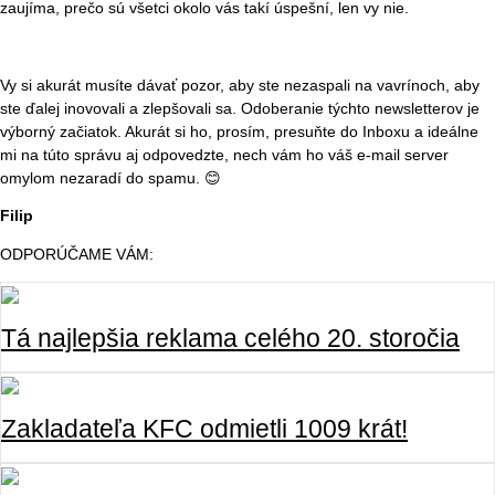
zaujíma, prečo sú všetci okolo vás takí úspešní, len vy nie.
Vy si akurát musíte dávať pozor, aby ste nezaspali na vavrínoch, aby
ste ďalej inovovali a zlepšovali sa. Odoberanie týchto newsletterov je
výborný začiatok. Akurát si ho, prosím, presuňte do Inboxu a ideálne
mi na túto správu aj odpovedzte, nech vám ho váš e-mail server
omylom nezaradí do spamu. 😊
Filip
ODPORÚČAME VÁM:
Tá najlepšia reklama celého 20. storočia
Zakladateľa KFC odmietli 1009 krát!