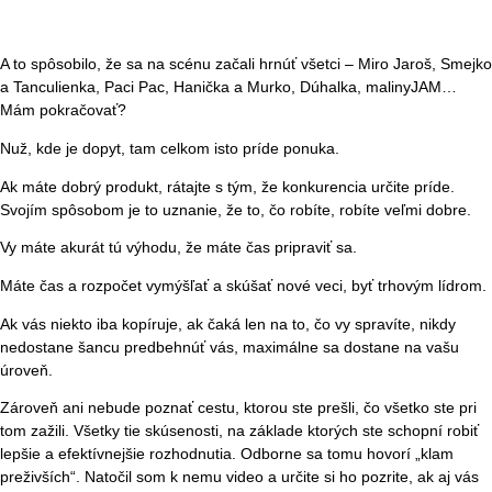
A to spôsobilo, že sa na scénu začali hrnúť všetci – Miro Jaroš, Smejko
a Tanculienka, Paci Pac, Hanička a Murko, Dúhalka, malinyJAM…
Mám pokračovať?
Nuž, kde je dopyt, tam celkom isto príde ponuka.
Ak máte dobrý produkt, rátajte s tým, že konkurencia určite príde.
Svojím spôsobom je to uznanie, že to, čo robíte, robíte veľmi dobre.
Vy máte akurát tú výhodu, že máte čas pripraviť sa.
Máte čas a rozpočet vymýšľať a skúšať nové veci, byť trhovým lídrom.
Ak vás niekto iba kopíruje, ak čaká len na to, čo vy spravíte, nikdy
nedostane šancu predbehnúť vás, maximálne sa dostane na vašu
úroveň.
Zároveň ani nebude poznať cestu, ktorou ste prešli, čo všetko ste pri
tom zažili. Všetky tie skúsenosti, na základe ktorých ste schopní robiť
lepšie a efektívnejšie rozhodnutia. Odborne sa tomu hovorí „klam
preživších“. Natočil som k nemu video a určite si ho pozrite, ak aj vás