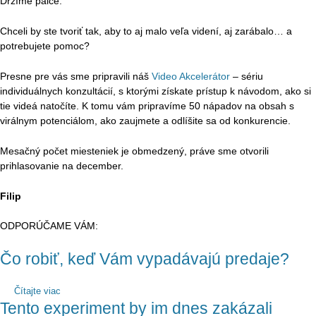
Držíme palce.
Chceli by ste tvoriť tak, aby to aj malo veľa videní, aj zarábalo… a
potrebujete pomoc?
Presne pre vás sme pripravili náš
Video Akcelerátor
–
sériu
individuálnych konzultácií, s ktorými získate prístup k návodom, ako si
tie videá natočíte. K tomu vám pripravíme 50 nápadov na obsah s
virálnym potenciálom, ako zaujmete a odlíšite sa od konkurencie.
Mesačný počet miesteniek je obmedzený, práve sme otvorili
prihlasovanie na december.
Filip
ODPORÚČAME VÁM:
Čo robiť, keď Vám vypadávajú predaje?
Čítajte viac
Tento experiment by im dnes zakázali