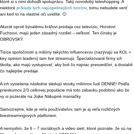
ktoré si s nimi dohodli spoluprácu. Taký novodobý teleshopping. A
niektoré
príklady tých najúspešnejších tvorcov
, tomu nebudete veriť
ani keď to na vlastné oči uvidíte. 🙂
Akurát oproti bývalému kráľovi predaja cez televíziu, Horstovi
Fuchsovi, majú jeden zásadný rozdiel – veľkosť. Ten čínsky je
OBROVSKÝ.
Tisíce spoločností a milióny takýchto influencerov (nazývajú sa KOL =
key opinion leaders) tam live streamujú. Špecializované firmy ich
školia, ako majú vystupovať, aby boli čo najviac presvedčiví, a dosiahli
čo najlepšie predaje.
A ich vysielania následne sledujú stovky miliónov ľudí DENNE! Podľa
prieskumov 2/3 celkovej populácie má toto zábavku podobnú ako že
vy si pozeráte na Jojke Nákupné maniačky.
Samozrejme, kde je veľa používateľov, tam je aj veľa rozličných
livestreamingových platforiem.
A nemyslím, že 6 – 7 sociálnych a video sietí, ktoré poznáte, že sú na