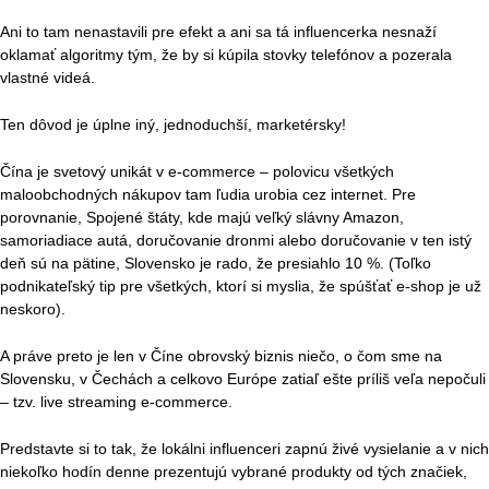
Ani to tam nenastavili pre efekt a ani sa tá influencerka nesnaží
oklamať algoritmy tým, že by si kúpila stovky telefónov a pozerala
vlastné videá.
Ten dôvod je úplne iný, jednoduchší, marketérsky!
Čína je svetový unikát v e-commerce – polovicu všetkých
maloobchodných nákupov tam ľudia urobia cez internet. Pre
porovnanie, Spojené štáty, kde majú veľký slávny Amazon,
samoriadiace autá, doručovanie dronmi alebo doručovanie v ten istý
deň sú na pätine, Slovensko je rado, že presiahlo 10 %. (Toľko
podnikateľský tip pre všetkých, ktorí si myslia, že spúšťať e-shop je už
neskoro).
A práve preto je len v Číne obrovský biznis niečo, o čom sme na
Slovensku, v Čechách a celkovo Európe zatiaľ ešte príliš veľa nepočuli
– tzv. live streaming e-commerce.
Predstavte si to tak, že lokálni influenceri zapnú živé vysielanie a v nich
niekoľko hodín denne prezentujú vybrané produkty od tých značiek,