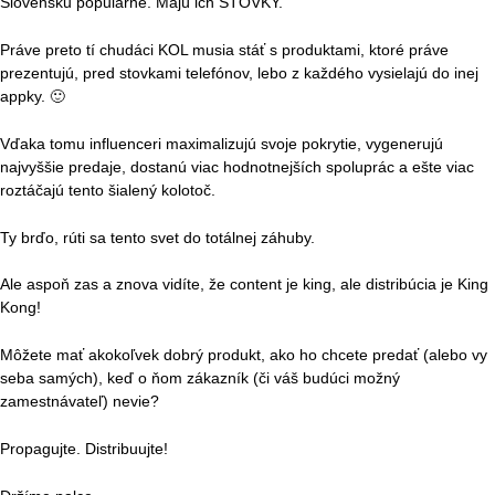
Slovensku populárne. Majú ich STOVKY.
Práve preto tí chudáci KOL musia stáť s produktami, ktoré práve
prezentujú, pred stovkami telefónov, lebo z každého vysielajú do inej
appky. 🙂
Vďaka tomu influenceri maximalizujú svoje pokrytie, vygenerujú
najvyššie predaje, dostanú viac hodnotnejších spoluprác a ešte viac
roztáčajú tento šialený kolotoč.
Ty brďo, rúti sa tento svet do totálnej záhuby.
Ale aspoň zas a znova vidíte, že content je king, ale distribúcia je King
Kong!
Môžete mať akokoľvek dobrý produkt, ako ho chcete predať (alebo vy
seba samých), keď o ňom zákazník (či váš budúci možný
zamestnávateľ) nevie?
Propagujte.
Distribuujte!