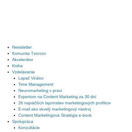
Preskočiť
na
obsah
Newsletter
Komunita Tvorcov
Akcelerátor
Kniha
Vzdelávanie
Lapač Virálov
Time Management
Neuromarketing v praxi
Expertom na Content Marketing za 30 dní
26 najväčších tajomstiev marketingových profíkov
E-mail ako skvelý marketingový nástroj
Content Marketingová Stratégia e-book
Spolupráca
Konzultácie