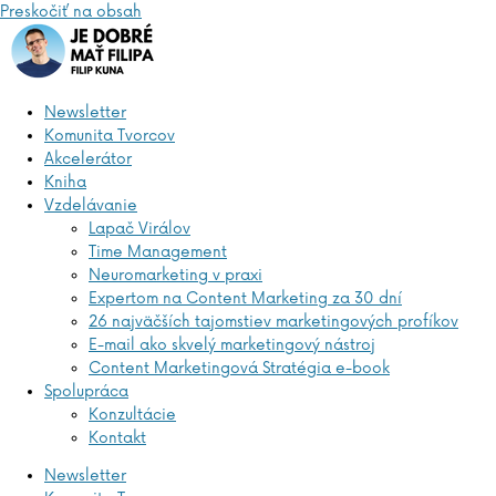
Preskočiť na obsah
Newsletter
Komunita Tvorcov
Akcelerátor
Kniha
Vzdelávanie
Lapač Virálov
Time Management
Neuromarketing v praxi
Expertom na Content Marketing za 30 dní
26 najväčších tajomstiev marketingových profíkov
E-mail ako skvelý marketingový nástroj
Content Marketingová Stratégia e-book
Spolupráca
Konzultácie
Kontakt
Newsletter