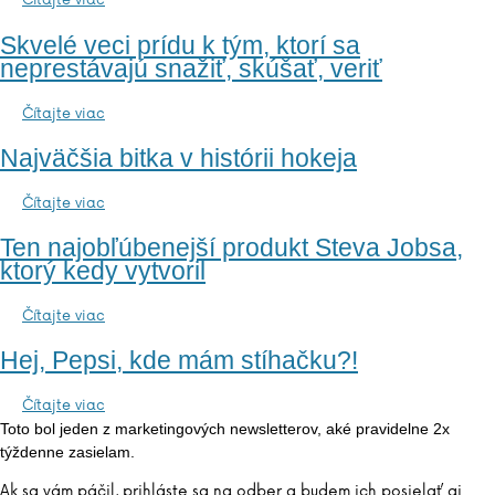
Čítajte viac
Skvelé veci prídu k tým, ktorí sa
neprestávajú snažiť, skúšať, veriť
Čítajte viac
Najväčšia bitka v histórii hokeja
Čítajte viac
Ten najobľúbenejší produkt Steva Jobsa,
ktorý kedy vytvoril
Čítajte viac
Hej, Pepsi, kde mám stíhačku?!
Čítajte viac
Toto bol jeden z marketingových newsletterov, aké pravidelne 2x
týždenne zasielam.
Ak sa vám páčil, prihláste sa na odber a budem ich posielať aj