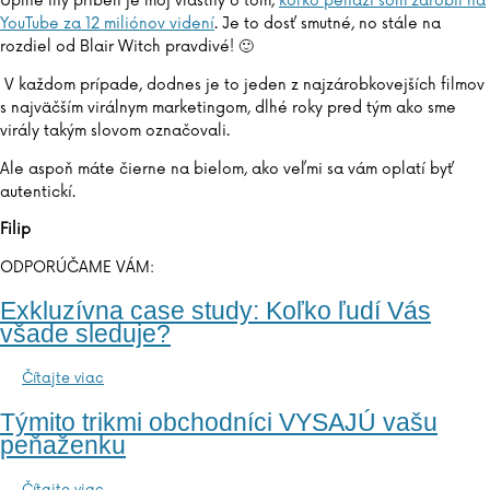
Úplne iný príbeh je môj vlastný o tom,
koľko peňazí som zarobil na
YouTube za 12 miliónov videní
. Je to dosť smutné, no stále na
rozdiel od Blair Witch pravdivé! 🙂
V každom prípade, dodnes je to jeden z najzárobkovejších filmov
s najväčším virálnym marketingom, dlhé roky pred tým ako sme
virály takým slovom označovali.
Ale aspoň máte čierne na bielom, ako veľmi sa vám oplatí byť
autentickí.
Filip
ODPORÚČAME VÁM:
Exkluzívna case study: Koľko ľudí Vás
všade sleduje?
Čítajte viac
Týmito trikmi obchodníci VYSAJÚ vašu
peňaženku