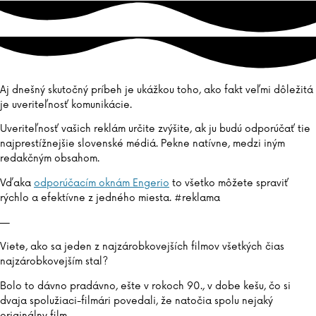
Aj dnešný skutočný príbeh je ukážkou toho, ako fakt veľmi dôležitá
je uveriteľnosť komunikácie.
Uveriteľnosť vašich reklám určite zvýšite, ak ju budú odporúčať tie
najprestížnejšie slovenské médiá. Pekne natívne, medzi iným
redakčným obsahom.
Vďaka
odporúčacím oknám Engerio
to všetko môžete spraviť
rýchlo a efektívne z jedného miesta. #reklama
—
Viete, ako sa jeden z najzárobkovejších filmov všetkých čias
najzárobkovejším stal?
Bolo to dávno pradávno, ešte v rokoch 90., v dobe kešu, čo si
dvaja spolužiaci-filmári povedali, že natočia spolu nejaký
originálny film.