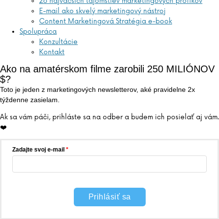
26 najväčších tajomstiev marketingových profíkov
E-mail ako skvelý marketingový nástroj
Content Marketingová Stratégia e-book
Spolupráca
Konzultácie
Kontakt
Ako na amatérskom filme zarobili 250 MILIÓNOV
$?
Toto je jeden z marketingových newsletterov, aké pravidelne 2x
týždenne zasielam.
Ak sa vám páči, prihláste sa na odber a budem ich posielať aj vám.
❤️
Zadajte svoj e-mail
Prihlásiť sa