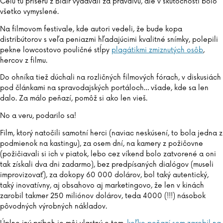
Celú tú príšeru z Blair vydávali za pravdivú, ale v skutočnosti bolo
všetko vymyslené.
Na filmovom festivale, kde autori vedeli, že bude kopa
distribútorov s veľa peniazmi hľadajúcimi kvalitné snímky, polepili
pekne lowcostovo pouličné stĺpy
plagátikmi zmiznutých osôb
,
hercov z filmu.
Do ohníka tiež dúchali na rozličných filmových fórach, v diskusiách
pod článkami na spravodajských portáloch… všade, kde sa len
dalo. Za málo peňazí, pomôž si ako len vieš.
No a veru, podarilo sa!
Film, ktorý natočili samotní herci (naviac neskúsení, to bola jedna z
podmienok na kastingu), za osem dní, na kamery z požičovne
(požičiavali si ich v piatok, lebo cez víkend bolo zatvorené a oni
tak získali dva dni zadarmo), bez predpísaných dialógov (museli
improvizovať), za dokopy 60 000 dolárov, bol taký autentický,
taký inovatívny, aj obsahovo aj marketingovo, že len v kinách
zarobil takmer 250 miliónov dolárov, teda 4000 (!!!) násobok
pôvodných výrobných nákladov.