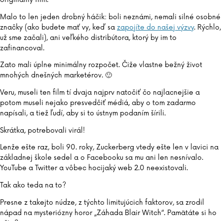
Malo to len jeden drobný háčik: boli neznámi, nemali silné osobné
značky (ako budete mať vy, keď sa
zapojíte do našej výzvy
. Rýchlo,
už sme začali), ani veľkého distribútora, ktorý by im to
zafinancoval.
Zato mali úplne minimálny rozpočet. Čiže vlastne bežný život
mnohých dnešných marketérov. 🙂
Veru, museli ten film tí dvaja najprv natočiť čo najlacnejšie a
potom museli nejako presvedčiť médiá, aby o tom zadarmo
napísali, a tiež ľudí, aby si to ústnym podaním šírili.
Skrátka, potrebovali virál!
Lenže ešte raz, boli 90. roky, Zuckerberg vtedy ešte len v lavici na
základnej škole sedel a o Facebooku sa mu ani len nesnívalo.
YouTube a Twitter a vôbec hocijaký web 2.0 neexistovali.
Tak ako teda na to?
Presne z takejto núdze, z týchto limitujúcich faktorov, sa zrodil
nápad na mysteriózny horor „Záhada Blair Witch“. Pamätáte si ho