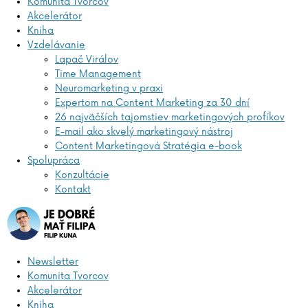
Komunita Tvorcov
Akcelerátor
Kniha
Vzdelávanie
Lapač Virálov
Time Management
Neuromarketing v praxi
Expertom na Content Marketing za 30 dní
26 najväčších tajomstiev marketingových profíkov
E-mail ako skvelý marketingový nástroj
Content Marketingová Stratégia e-book
Spolupráca
Konzultácie
Kontakt
Newsletter
Komunita Tvorcov
Akcelerátor
Kniha