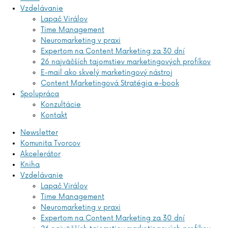
Vzdelávanie
Lapač Virálov
Time Management
Neuromarketing v praxi
Expertom na Content Marketing za 30 dní
26 najväčších tajomstiev marketingových profíkov
E-mail ako skvelý marketingový nástroj
Content Marketingová Stratégia e-book
Spolupráca
Konzultácie
Kontakt
Newsletter
Komunita Tvorcov
Akcelerátor
Kniha
Vzdelávanie
Lapač Virálov
Time Management
Neuromarketing v praxi
Expertom na Content Marketing za 30 dní