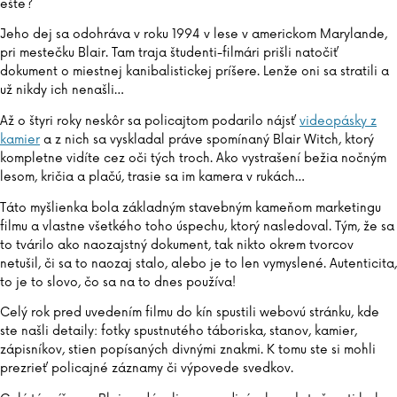
ešte?
Jeho dej sa odohráva v roku 1994 v lese v americkom Marylande,
pri mestečku Blair. Tam traja študenti-filmári prišli natočiť
dokument o miestnej kanibalistickej príšere. Lenže oni sa stratili a
už nikdy ich nenašli…
Až o štyri roky neskôr sa policajtom podarilo nájsť
videopásky z
kamier
a z nich sa vyskladal práve spomínaný Blair Witch, ktorý
kompletne vidíte cez oči tých troch. Ako vystrašení bežia nočným
lesom, kričia a plačú, trasie sa im kamera v rukách…
Táto myšlienka bola základným stavebným kameňom marketingu
filmu a vlastne všetkého toho úspechu, ktorý nasledoval. Tým, že sa
to tvárilo ako naozajstný dokument, tak nikto okrem tvorcov
netušil, či sa to naozaj stalo, alebo je to len vymyslené. Autenticita,
to je to slovo, čo sa na to dnes používa!
Celý rok pred uvedením filmu do kín spustili webovú stránku, kde
ste našli detaily: fotky spustnutého táboriska, stanov, kamier,
zápisníkov, stien popísaných divnými znakmi. K tomu ste si mohli
prezrieť policajné záznamy či výpovede svedkov.