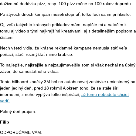
doživotnú dodávku pízz, resp. 100 pízz ročne na 100 rokov dopredu.
Po štyroch dňoch kampaň museli stopnúť, toľko ľudí sa im prihlásilo.
Oj, veľa takýchto krásnych príkladov mám, napíšte mi a natočím k
tomu aj video s tými najkrajšími kreatívami, aj s detailnejším popisom a
číslami.
Nech všetci vidia, že krásne reklamné kampane nemusia stáť veľa
peňazí, stačí rozmýšľať mimo krabice.
To najlepšie, najkrajšie a najzaujímavejšie som si však nechal na úplný
záver, do samostatného videa.
Tento billboard značky 3M bol na autobusovej zastávke umiestnený na
jeden jediný deň, pred 18 rokmi! A okrem toho, že sa stále šíri
internetmi, z neho vyplýva toľko inšpirácií,
až tomu nebudete chcieť
veriť.
Pekný deň prajem.
Filip
ODPORÚČAME VÁM: