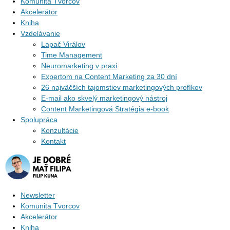
Komunita Tvorcov
Akcelerátor
Kniha
Vzdelávanie
Lapač Virálov
Time Management
Neuromarketing v praxi
Expertom na Content Marketing za 30 dní
26 najväčších tajomstiev marketingových profíkov
E-mail ako skvelý marketingový nástroj
Content Marketingová Stratégia e-book
Spolupráca
Konzultácie
Kontakt
Newsletter
Komunita Tvorcov
Akcelerátor
Kniha