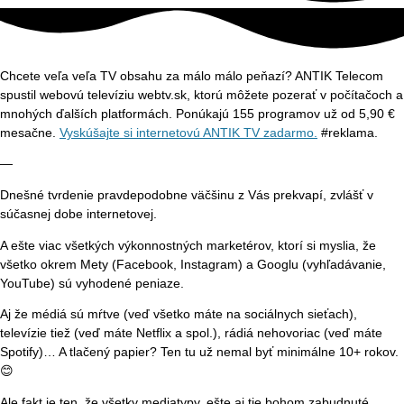
Chcete veľa veľa TV obsahu za málo málo peňazí? ANTIK Telecom
spustil webovú televíziu webtv.sk, ktorú môžete pozerať v počítačoch a
mnohých ďalších platformách. Ponúkajú 155 programov už od 5,90 €
mesačne.
Vyskúšajte si internetovú ANTIK TV zadarmo.
#reklama.
—
Dnešné tvrdenie pravdepodobne väčšinu z Vás prekvapí, zvlášť v
súčasnej dobe internetovej.
A ešte viac všetkých výkonnostných marketérov, ktorí si myslia, že
všetko okrem Mety (Facebook, Instagram) a Googlu (vyhľadávanie,
YouTube) sú vyhodené peniaze.
Aj že médiá sú mŕtve (veď všetko máte na sociálnych sieťach),
televízie tiež (veď máte Netflix a spol.), rádiá nehovoriac (veď máte
Spotify)… A tlačený papier? Ten tu už nemal byť minimálne 10+ rokov.
😊
Ale fakt je ten, že všetky mediatypy, ešte aj tie bohom zabudnuté