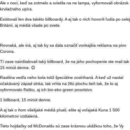
Ale v noci, keď sa zotmelo a svietila na ne lampa, vyformovali obrázok
krvilačného upíra.
Existovali len dva takéto billboardy. A aj tak o nich hovorili ľudia po celej
Británii, aj médiá všade po svete.
Rovnaká, ale iná, aj tak by sa dala označiť vonkajšia reklama na pivo
Corona.
Tí zase nainštalovali taký billboard, že na jeho pochopenie ste mali tak
15 minút denne. 😊
Rastlina vedľa neho bola totiž špeciálne zostrihaná. A keď už nastal
očakávaný západ slnka, tak vrhla na žltú plochu tieň tak, že to aj
vyformovalo fľašku, aj ich bio-eko-green posolstvo.
1 billboard, 15 minút denne.
A aj tak o ňom všelijaké médiá písali, ešte aj voľajaká Kuna 1 500
kilometrov vzdialená.
Tieto hojdačky od McDonaldu sú zase krásnou ukážkou toho, že Vy