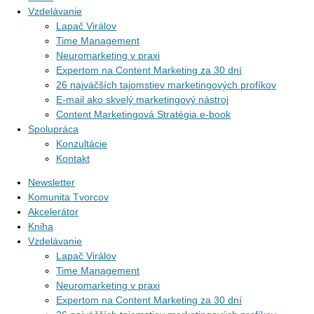
Vzdelávanie
Lapač Virálov
Time Management
Neuromarketing v praxi
Expertom na Content Marketing za 30 dní
26 najväčších tajomstiev marketingových profíkov
E-mail ako skvelý marketingový nástroj
Content Marketingová Stratégia e-book
Spolupráca
Konzultácie
Kontakt
Newsletter
Komunita Tvorcov
Akcelerátor
Kniha
Vzdelávanie
Lapač Virálov
Time Management
Neuromarketing v praxi
Expertom na Content Marketing za 30 dní