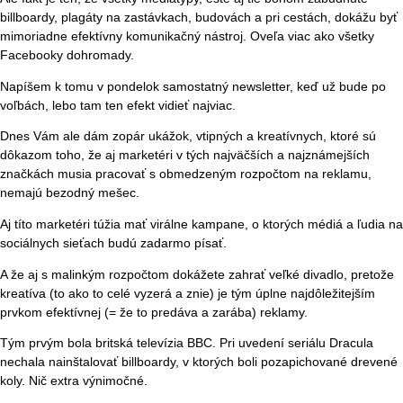
billboardy, plagáty na zastávkach, budovách a pri cestách, dokážu byť
mimoriadne efektívny komunikačný nástroj. Oveľa viac ako všetky
Facebooky dohromady.
Napíšem k tomu v pondelok samostatný newsletter, keď už bude po
voľbách, lebo tam ten efekt vidieť najviac.
Dnes Vám ale dám zopár ukážok, vtipných a kreatívnych, ktoré sú
dôkazom toho, že aj marketéri v tých najväčších a najznámejších
značkách musia pracovať s obmedzeným rozpočtom na reklamu,
nemajú bezodný mešec.
Aj títo marketéri túžia mať virálne kampane, o ktorých médiá a ľudia na
sociálnych sieťach budú zadarmo písať.
A že aj s malinkým rozpočtom dokážete zahrať veľké divadlo, pretože
kreatíva (to ako to celé vyzerá a znie) je tým úplne najdôležitejším
prvkom efektívnej (= že to predáva a zarába) reklamy.
Tým prvým bola britská televízia BBC. Pri uvedení seriálu Dracula
nechala nainštalovať billboardy, v ktorých boli pozapichované drevené
koly. Nič extra výnimočné.