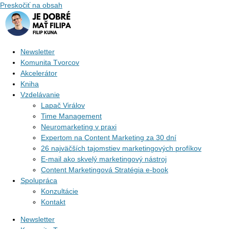
Preskočiť na obsah
Newsletter
Komunita Tvorcov
Akcelerátor
Kniha
Vzdelávanie
Lapač Virálov
Time Management
Neuromarketing v praxi
Expertom na Content Marketing za 30 dní
26 najväčších tajomstiev marketingových profíkov
E-mail ako skvelý marketingový nástroj
Content Marketingová Stratégia e-book
Spolupráca
Konzultácie
Kontakt
Newsletter