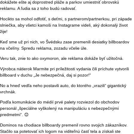
dokážete ešte aj doprostred pláže a parkov umiestniť obrovskú
reklamu. A ľudia sa z toho budú radovať.
Hocikto sa mohol odfotiť, s deťmi, s partnerom/partnerkou, pri západe
slniečka, aby všetci kamoši na Instagrame videli, aký dokonalý život
žije!
Keď sme už pri nich, vo Švédsku zase premenili desiatky billboardov
na včelíny. Spredu reklama, zozadu včelie úle.
Veru tak, znie to ako oxymoron, ale reklama dokáže byť užitočná.
Výrobca nátierok Marmite pri príležitosti vydania čili príchute vytvorili
billboard v duchu „Je nebezpečná, daj si pozor!“
No a hneď vedľa neho postavili auto, do ktorého „vrazili“ gigantický
vrchnák.
Podľa komunikácie do médií prvé palety rozviezol do obchodov
personál „špeciálne vyškolený na manipuláciu s nebezpečnými
predmetmi“. 😊
Dominos na chodiace billboardy premenil rovno svojich zákazníkov.
Stačilo sa potetovať ich logom na viditeľnú časť tela a získali ste