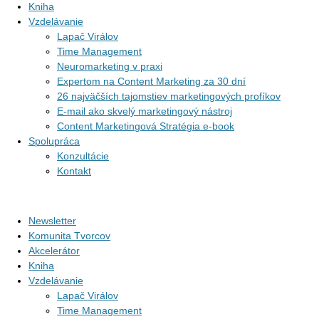
Kniha
Vzdelávanie
Lapač Virálov
Time Management
Neuromarketing v praxi
Expertom na Content Marketing za 30 dní
26 najväčších tajomstiev marketingových profíkov
E-mail ako skvelý marketingový nástroj
Content Marketingová Stratégia e-book
Spolupráca
Konzultácie
Kontakt
Newsletter
Komunita Tvorcov
Akcelerátor
Kniha
Vzdelávanie
Lapač Virálov
Time Management