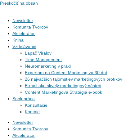
Preskočiť na obsah
Newsletter
Komunita Tvorcov
Akcelerátor
Kniha
Vzdelávanie
Lapač Virálov
Time Management
Neuromarketing v praxi
Expertom na Content Marketing za 30 dní
26 najväčších tajomstiev marketingových profíkov
E-mail ako skvelý marketingový nástroj
Content Marketingová Stratégia e-book
Spolupráca
Konzultácie
Kontakt
Newsletter
Komunita Tvorcov
Akcelerátor