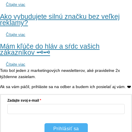
Čítajte viac
Ako vybudujete silnú značku bez veľkej
reklamy?
Čítajte viac
Mám kľúče do hláv a sŕdc vašich
zákazníkov 🗝️🗝️
Čítajte viac
Toto bol jeden z marketingových newsletterov, aké pravidelne 2x
týždenne zasielam.
Ak sa vám páčil, prihláste sa na odber a budem ich posielať aj vám. ❤️
Zadajte svoj e-mail
Prihlásiť sa