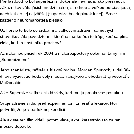
Pre fastfood to bol superbiznis, dokonalá návnada, ako presvedčiť
zákazníkov váhajúcich medzi malou, strednou a veľkou porciou jedla,
nech idú do tej najväčšej (supersize bol doplatok k nej). Srdce
každého neuromarketéra plesalo!
Už horšie to bolo so srdcami a celkovým zdravím samotných
stravníkov. Ale povedzte mi, ktorého marketéra to trápi, keď sa plnia
ciele, keď to nosí toľko prachov?
Až nakoniec prišiel rok 2004 a nízkorozpočtový dokumentárny film
„Supersize me“.
Jeho scenárista, režisér a hlavný hrdina, Morgan Spurlock, si dal 30-
dňovú výzvu, že bude celý mesiac raňajkovať, obedovať aj večerať v
McDonalde.
A že Supersize veľkosť si dá vždy, keď mu ju proaktívne ponúknu.
Svoje zdravie si dal pred experimentom zmerať u lekárov, ktorí
potvrdili, že je v perfektnej kondícii.
Ale ak ste ten film videli, potom viete, akou katastrofou to za ten
mesiac dopadlo.