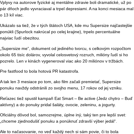
Vplyvy na autorove fyzické aj mentálne zdravie boli dramatické, už po
pár dňoch jedlo vyvraciaval a trpel depresiami. A na konci mesiaca mal
o 13 kíl viac.
Ukázalo sa tiež, že v tých štátoch USA, kde mu Supersize najčastejšie
ponúkli (Spurlock nakrúcal po celej krajine), trpelo percentuálne
najviac ľudí obezitou.
„Supersize me“, dokument od jediného tvorcu, s celkovým rozpočtom
okolo 65 tisíc dolárov, vyvolal celosvetový rozruch, milióny ľudí si ho
pozrelo. Len v kinách vygeneroval viac ako 20 miliónov v tržbách.
Pre fastfood to bola hotová PR katastrofa.
A tak len 3 mesiace po tom, ako film začali premietať, Supersize
ponuku navždy odstránili zo svojho menu, 17 rokov od jej vzniku.
Reťazec tiež spustil kampaň Eat Smart – Be active (Jedz chytro – Buď
aktívny) a do ponuky pridal šaláty, ovocie, zeleninu, a jogurty.
Oficiálny dôvod bol, samozrejme, úplne iný, taký ten pre lepší svet:
„chceme zjednodušiť ponuku a ponúknuť zdravší výber jedál“.
Ale to načasovanie, no veď každý nech si sám povie, či to bola