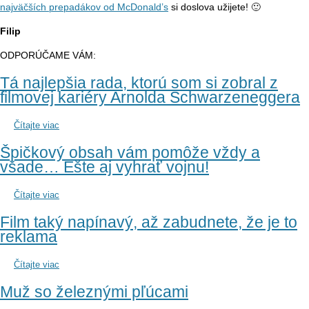
najväčších prepadákov od McDonald’s
si doslova užijete! 🙂
Filip
ODPORÚČAME VÁM:
Tá najlepšia rada, ktorú som si zobral z
filmovej kariéry Arnolda Schwarzeneggera
Čítajte viac
Špičkový obsah vám pomôže vždy a
všade… Ešte aj vyhrať vojnu!
Čítajte viac
Film taký napínavý, až zabudnete, že je to
reklama
Čítajte viac
Muž so železnými pľúcami