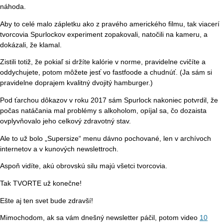
náhoda.
Aby to celé malo zápletku ako z pravého amerického filmu, tak viacerí
tvorcovia Spurlockov experiment zopakovali, natočili na kameru, a
dokázali, že klamal.
Zistili totiž, že pokiaľ si držíte kalórie v norme, pravidelne cvičíte a
oddychujete, potom môžete jesť vo fastfoode a chudnúť. (Ja sám si
pravidelne doprajem kvalitný dvojitý hamburger.)
Pod ťarchou dôkazov v roku 2017 sám Spurlock nakoniec potvrdil, že
počas natáčania mal problémy s alkoholom, opíjal sa, čo dozaista
ovplyvňovalo jeho celkový zdravotný stav.
Ale to už bolo „Supersize“ menu dávno pochované, len v archívoch
internetov a v kunových newslettroch.
Aspoň vidíte, akú obrovskú silu majú všetci tvorcovia.
Tak TVORTE už konečne!
Ešte aj ten svet bude zdravší!
Mimochodom, ak sa vám dnešný newsletter páčil, potom video
10