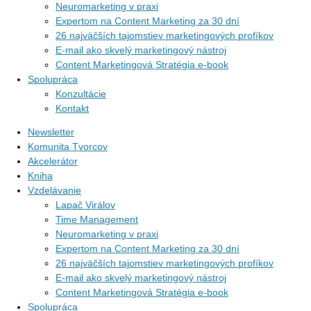
Neuromarketing v praxi
Expertom na Content Marketing za 30 dní
26 najväčších tajomstiev marketingových profíkov
E-mail ako skvelý marketingový nástroj
Content Marketingová Stratégia e-book
Spolupráca
Konzultácie
Kontakt
Newsletter
Komunita Tvorcov
Akcelerátor
Kniha
Vzdelávanie
Lapač Virálov
Time Management
Neuromarketing v praxi
Expertom na Content Marketing za 30 dní
26 najväčších tajomstiev marketingových profíkov
E-mail ako skvelý marketingový nástroj
Content Marketingová Stratégia e-book
Spolupráca