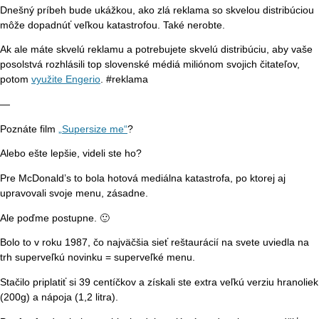
Dnešný príbeh bude ukážkou, ako zlá reklama so skvelou distribúciou
môže dopadnúť veľkou katastrofou. Také nerobte.
Ak ale máte skvelú reklamu a potrebujete skvelú distribúciu, aby vaše
posolstvá rozhlásili top slovenské médiá miliónom svojich čitateľov,
potom
využite Engerio
. #reklama
—
Poznáte film
„Supersize me“
?
Alebo ešte lepšie, videli ste ho?
Pre McDonald’s to bola hotová mediálna katastrofa, po ktorej aj
upravovali svoje menu, zásadne.
Ale poďme postupne. 🙂
Bolo to v roku 1987, čo najväčšia sieť reštaurácií na svete uviedla na
trh superveľkú novinku = superveľké menu.
Stačilo priplatiť si 39 centíčkov a získali ste extra veľkú verziu hranoliek
(200g) a nápoja (1,2 litra).