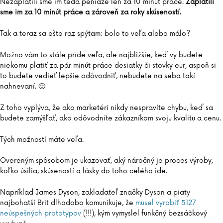
Nezaplatili sme im teda peniaze len za 10 minút práce.
Zaplatili
sme im za 10 minút práce a zároveň za roky skúseností.
Tak a teraz sa ešte raz spýtam: bolo to veľa alebo málo?
Možno vám to stále príde veľa, ale najbližšie, keď vy budete
niekomu platiť za pár minút práce desiatky či stovky eur, aspoň si
to budete vedieť lepšie odôvodniť, nebudete na seba takí
nahnevaní. 🙂
Z toho vyplýva, že ako marketéri nikdy nespravíte chybu, keď sa
budete zamýšľať, ako odôvodníte zákazníkom svoju kvalitu a cenu.
Tých možností máte veľa.
Overeným spôsobom je ukazovať, aký náročný je proces výroby,
koľko úsilia, skúseností a lásky do toho celého ide.
Napríklad James Dyson, zakladateľ značky Dyson a piaty
najbohatší Brit dlhodobo komunikuje, že
musel vyrobiť 5127
neúspešných prototypov
(!!!), kým vymyslel funkčný bezsáčkový