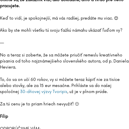
pracujete.
Keď to vidí, je spokojnejší, má vás radšej, predáte mu viac. 😊
Ako by ste mohli všetku tú svoju ťažkú námahu ukázať ľuďom vy?
—
No a teraz si zoberte, že sa môžete priučiť remeslu kreatívneho
písania od toho najznámejšieho slovenského autora, od p. Daniela
Heviera.
To, čo sa on učí 60 rokov, vy si môžete teraz kúpiť nie za tisíce
alebo stovky, ale za 15 eur mesačne. Prihláste sa do našej
spoločnej
30-dňovej výzvy Tvoripis
, už je v plnom prúde.
Za tú cenu je to priam hriech nevyužiť! 🙂
Filip
ODPORÚČAME VÁM: