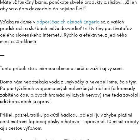
Máte už funkčný biznis, ponúkate skvelé produkty a služby… už len
aby sa o ňom dozvedelo čo najviac ľudí?
Vďaka reklame v
odporúčacích oknách Engerio
sa o vašich
produktoch a službách môžu dozvedieť tri štvrtiny používateľov
celého slovenského internetu. Rýchlo a efektívne, z jediného
miesta. #reklama
—
Tento príbeh ste s miernou obmenou určite zažili aj vy sami.
Doma nám neodtekala voda z umývačky a nevedeli sme, čo s tým.
Po pár týždňoch svojpomocných nefunkčných riešení (a hromady
zabitého času a dvoch hromád vyliatych nervov) sme teda zavolali
údržbára, nech ju opraví.
Prišiel, pozrel, trošku pokrútil hadicou, oblepil ju v zhybe piatimi
centimetrami lepiacej pásky a hotovo – opravené. 10 minút roboty
aj s cestou výťahom.