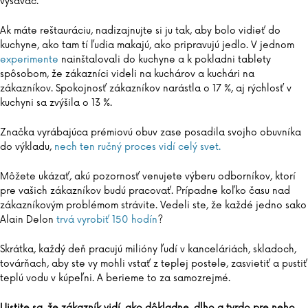
vysávač.
Ak máte reštauráciu, nadizajnujte si ju tak, aby bolo vidieť do
kuchyne, ako tam tí ľudia makajú, ako pripravujú jedlo. V jednom
experimente
nainštalovali do kuchyne a k pokladni tablety
spôsobom, že zákazníci videli na kuchárov a kuchári na
zákazníkov. Spokojnosť zákazníkov narástla o 17 %, aj rýchlosť v
kuchyni sa zvýšila o 13 %.
Značka vyrábajúca prémiovú obuv zase posadila svojho obuvníka
do výkladu,
nech ten ručný proces vidí celý svet.
Môžete ukázať, akú pozornosť venujete výberu odborníkov, ktorí
pre vašich zákazníkov budú pracovať. Prípadne koľko času nad
zákazníkovým problémom strávite. Vedeli ste, že každé jedno sako
Alain Delon
trvá vyrobiť 150 hodín
?
Skrátka, každý deň pracujú milióny ľudí v kanceláriách, skladoch,
továrňach, aby ste vy mohli vstať z teplej postele, zasvietiť a pustiť
teplú vodu v kúpeľni. A berieme to za samozrejmé.
Uistite sa, že zákazník vidí, ako dôkladne, dlho a tvrdo pre neho