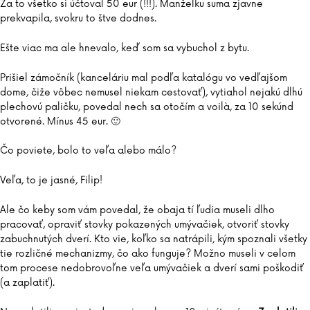
Za to všetko si účtoval 50 eur (!!!). Manželku suma zjavne
prekvapila, svokru to štve dodnes.
Ešte viac ma ale hnevalo, keď som sa vybuchol z bytu.
Prišiel zámočník (kanceláriu mal podľa katalógu vo vedľajšom
dome, čiže vôbec nemusel niekam cestovať), vytiahol nejakú dlhú
plechovú paličku, povedal nech sa otočím a voilà, za 10 sekúnd
otvorené. Mínus 45 eur. 🙂
Čo poviete, bolo to veľa alebo málo?
Veľa, to je jasné, Filip!
Ale čo keby som vám povedal, že obaja tí ľudia museli dlho
pracovať, opraviť stovky pokazených umývačiek, otvoriť stovky
zabuchnutých dverí. Kto vie, koľko sa natrápili, kým spoznali všetky
tie rozličné mechanizmy, čo ako funguje? Možno museli v celom
tom procese nedobrovoľne veľa umývačiek a dverí sami poškodiť
(a zaplatiť).