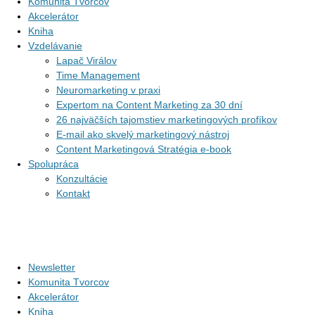
Komunita Tvorcov
Akcelerátor
Kniha
Vzdelávanie
Lapač Virálov
Time Management
Neuromarketing v praxi
Expertom na Content Marketing za 30 dní
26 najväčších tajomstiev marketingových profíkov
E-mail ako skvelý marketingový nástroj
Content Marketingová Stratégia e-book
Spolupráca
Konzultácie
Kontakt
Newsletter
Komunita Tvorcov
Akcelerátor
Kniha