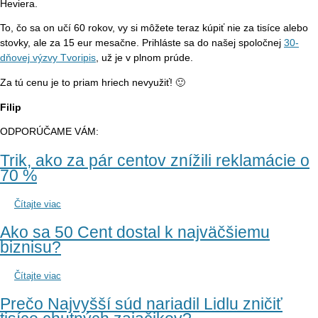
Heviera.
To, čo sa on učí 60 rokov, vy si môžete teraz kúpiť nie za tisíce alebo
stovky, ale za 15 eur mesačne. Prihláste sa do našej spoločnej
30-
dňovej výzvy Tvoripis
, už je v plnom prúde.
Za tú cenu je to priam hriech nevyužiť! 🙂
Filip
ODPORÚČAME VÁM:
Trik, ako za pár centov znížili reklamácie o
70 %
Čítajte viac
Ako sa 50 Cent dostal k najväčšiemu
biznisu?
Čítajte viac
Prečo Najvyšší súd nariadil Lidlu zničiť