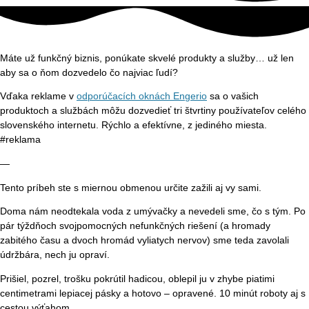
Máte už funkčný biznis, ponúkate skvelé produkty a služby… už len
aby sa o ňom dozvedelo čo najviac ľudí?
Vďaka reklame v
odporúčacích oknách Engerio
sa o vašich
produktoch a službách môžu dozvedieť tri štvrtiny používateľov celého
slovenského internetu. Rýchlo a efektívne, z jediného miesta.
#reklama
—
Tento príbeh ste s miernou obmenou určite zažili aj vy sami.
Doma nám neodtekala voda z umývačky a nevedeli sme, čo s tým. Po
pár týždňoch svojpomocných nefunkčných riešení (a hromady
zabitého času a dvoch hromád vyliatych nervov) sme teda zavolali
údržbára, nech ju opraví.
Prišiel, pozrel, trošku pokrútil hadicou, oblepil ju v zhybe piatimi
centimetrami lepiacej pásky a hotovo – opravené. 10 minút roboty aj s
cestou výťahom.