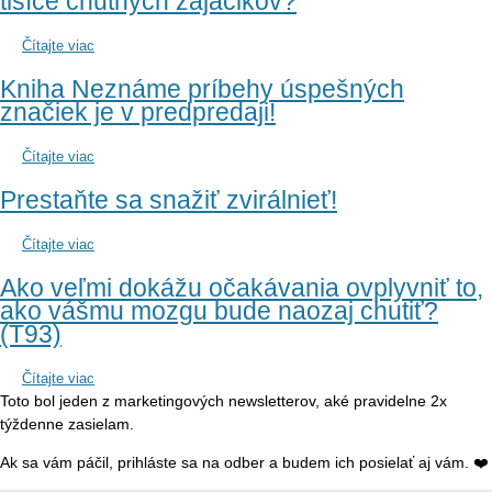
tisíce chutných zajačikov?
Čítajte viac
Kniha Neznáme príbehy úspešných
značiek je v predpredaji!
Čítajte viac
Prestaňte sa snažiť zvirálnieť!
Čítajte viac
Ako veľmi dokážu očakávania ovplyvniť to,
ako vášmu mozgu bude naozaj chutiť?
(T93)
Čítajte viac
Toto bol jeden z marketingových newsletterov, aké pravidelne 2x
týždenne zasielam.
Ak sa vám páčil, prihláste sa na odber a budem ich posielať aj vám. ❤️