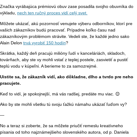
Značka vyrábajúca prémiovú obuv zase posadila svojho obuvníka do
výkladu,
nech ten ručný proces vidí celý svet.
Môžete ukázať, akú pozornosť venujete výberu odborníkov, ktorí pre
vašich zákazníkov budú pracovať. Prípadne koľko času nad
zákazníkovým problémom strávite. Vedeli ste, že každé jedno sako
Alain Delon
trvá vyrobiť 150 hodín
?
Skrátka, každý deň pracujú milióny ľudí v kanceláriách, skladoch,
továrňach, aby ste vy mohli vstať z teplej postele, zasvietiť a pustiť
teplú vodu v kúpeľni. A berieme to za samozrejmé.
Uistite sa, že zákazník vidí, ako dôkladne, dlho a tvrdo pre neho
pracujete.
Keď to vidí, je spokojnejší, má vás radšej, predáte mu viac. 😊
Ako by ste mohli všetku tú svoju ťažkú námahu ukázať ľuďom vy?
—
No a teraz si zoberte, že sa môžete priučiť remeslu kreatívneho
písania od toho najznámejšieho slovenského autora, od p. Daniela