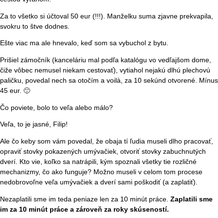
Za to všetko si účtoval 50 eur (!!!). Manželku suma zjavne prekvapila,
svokru to štve dodnes.
Ešte viac ma ale hnevalo, keď som sa vybuchol z bytu.
Prišiel zámočník (kanceláriu mal podľa katalógu vo vedľajšom dome,
čiže vôbec nemusel niekam cestovať), vytiahol nejakú dlhú plechovú
paličku, povedal nech sa otočím a voilà, za 10 sekúnd otvorené. Mínus
45 eur. 🙂
Čo poviete, bolo to veľa alebo málo?
Veľa, to je jasné, Filip!
Ale čo keby som vám povedal, že obaja tí ľudia museli dlho pracovať,
opraviť stovky pokazených umývačiek, otvoriť stovky zabuchnutých
dverí. Kto vie, koľko sa natrápili, kým spoznali všetky tie rozličné
mechanizmy, čo ako funguje? Možno museli v celom tom procese
nedobrovoľne veľa umývačiek a dverí sami poškodiť (a zaplatiť).
Nezaplatili sme im teda peniaze len za 10 minút práce.
Zaplatili sme
im za 10 minút práce a zároveň za roky skúseností.