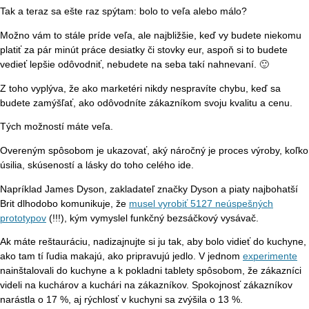
Tak a teraz sa ešte raz spýtam: bolo to veľa alebo málo?
Možno vám to stále príde veľa, ale najbližšie, keď vy budete niekomu
platiť za pár minút práce desiatky či stovky eur, aspoň si to budete
vedieť lepšie odôvodniť, nebudete na seba takí nahnevaní. 🙂
Z toho vyplýva, že ako marketéri nikdy nespravíte chybu, keď sa
budete zamýšľať, ako odôvodníte zákazníkom svoju kvalitu a cenu.
Tých možností máte veľa.
Overeným spôsobom je ukazovať, aký náročný je proces výroby, koľko
úsilia, skúseností a lásky do toho celého ide.
Napríklad James Dyson, zakladateľ značky Dyson a piaty najbohatší
Brit dlhodobo komunikuje, že
musel vyrobiť 5127 neúspešných
prototypov
(!!!), kým vymyslel funkčný bezsáčkový vysávač.
Ak máte reštauráciu, nadizajnujte si ju tak, aby bolo vidieť do kuchyne,
ako tam tí ľudia makajú, ako pripravujú jedlo. V jednom
experimente
nainštalovali do kuchyne a k pokladni tablety spôsobom, že zákazníci
videli na kuchárov a kuchári na zákazníkov. Spokojnosť zákazníkov
narástla o 17 %, aj rýchlosť v kuchyni sa zvýšila o 13 %.