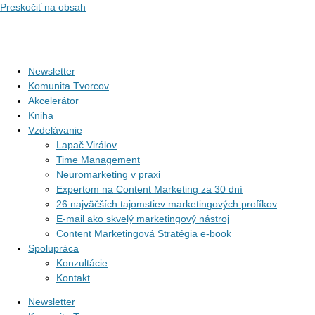
Preskočiť na obsah
Newsletter
Komunita Tvorcov
Akcelerátor
Kniha
Vzdelávanie
Lapač Virálov
Time Management
Neuromarketing v praxi
Expertom na Content Marketing za 30 dní
26 najväčších tajomstiev marketingových profíkov
E-mail ako skvelý marketingový nástroj
Content Marketingová Stratégia e-book
Spolupráca
Konzultácie
Kontakt
Newsletter