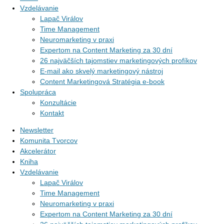
Vzdelávanie
Lapač Virálov
Time Management
Neuromarketing v praxi
Expertom na Content Marketing za 30 dní
26 najväčších tajomstiev marketingových profíkov
E-mail ako skvelý marketingový nástroj
Content Marketingová Stratégia e-book
Spolupráca
Konzultácie
Kontakt
Newsletter
Komunita Tvorcov
Akcelerátor
Kniha
Vzdelávanie
Lapač Virálov
Time Management
Neuromarketing v praxi
Expertom na Content Marketing za 30 dní